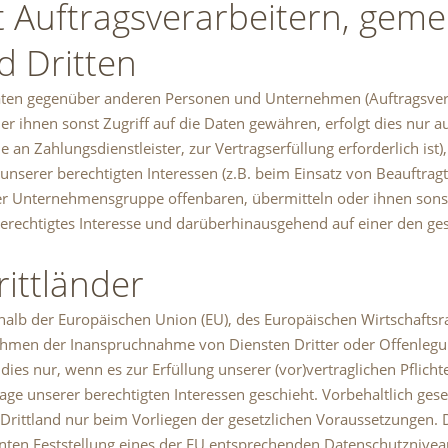
 Auftragsverarbeitern, gem
d Dritten
aten gegenüber anderen Personen und Unternehmen (Auftragsver
er ihnen sonst Zugriff auf die Daten gewähren, erfolgt dies nur au
an Zahlungsdienstleister, zur Vertragserfüllung erforderlich ist),
unserer berechtigten Interessen (z.B. beim Einsatz von Beauftragt
 Unternehmensgruppe offenbaren, übermitteln oder ihnen sonst 
berechtigtes Interesse und darüberhinausgehend auf einer den g
ittländer
erhalb der Europäischen Union (EU), des Europäischen Wirtschafts
Rahmen der Inanspruchnahme von Diensten Dritter oder Offenleg
es nur, wenn es zur Erfüllung unserer (vor)vertraglichen Pflicht
age unserer berechtigten Interessen geschieht. Vorbehaltlich geset
Drittland nur beim Vorliegen der gesetzlichen Voraussetzungen. D
nnten Feststellung eines der EU entsprechenden Datenschutzniveaus