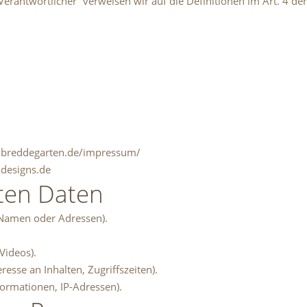
r „Verantwortlicher“ verweisen wir auf die Definitionen im Art. 4
z-breddegarten.de/impressum/
ndesigns.de
eten Daten
 Namen oder Adressen).
Videos).
esse an Inhalten, Zugriffszeiten).
ormationen, IP-Adressen).