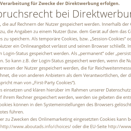
Verarbeitung für Zwecke der Direktwerbung erfolgen.
pruchsrecht bei Direktwerbu
t, die auf Rechnern der Nutzer gespeichert werden. Innerhalb de
azu, die Angaben zu einem Nutzer (bzw. dem Gerät auf dem das C
 zu speichern. Als temporäre Cookies, bzw. „Session-Cookies“ od
utzer ein Onlineangebot verlässt und seinen Browser schließt. In
 Login-Status gespeichert werden. Als „permanent“ oder „persist
n. So kann z.B. der Login-Status gespeichert werden, wenn die 
teressen der Nutzer gespeichert werden, die für Reichweitenme
chnet, die von anderen Anbietern als dem Verantwortlichen, der 
pricht man von „First-Party Cookies“).
 einsetzen und klären hierüber im Rahmen unserer Datenschutze
auf ihrem Rechner gespeichert werden, werden sie gebeten die en
Cookies können in den Systemeinstellungen des Browsers gelösch
otes führen.
er zu Zwecken des Onlinemarketing eingesetzten Cookies kann bei 
e
http://www.aboutads.info/choices/
oder die EU-Seite
http://www