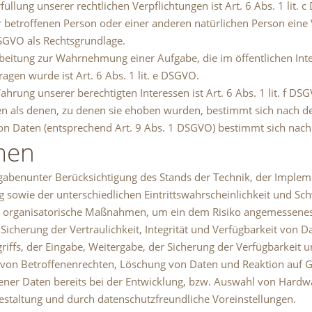
üllung unserer rechtlichen Verpflichtungen ist Art. 6 Abs. 1 lit. 
der betroffenen Person oder einer anderen natürlichen Person ei
 DSGVO als Rechtsgrundlage.
rbeitung zur Wahrnehmung einer Aufgabe, die im öffentlichen Inte
agen wurde ist Art. 6 Abs. 1 lit. e DSGVO.
hrung unserer berechtigten Interessen ist Art. 6 Abs. 1 lit. f DS
n als denen, zu denen sie ehoben wurden, bestimmt sich nach d
on Daten (entsprechend Art. 9 Abs. 1 DSGVO) bestimmt sich nach
men
gabenunter Berücksichtigung des Stands der Technik, der Implem
owie der unterschiedlichen Eintrittswahrscheinlichkeit und Schw
nd organisatorische Maßnahmen, um ein dem Risiko angemessenes
herung der Vertraulichkeit, Integrität und Verfügbarkeit von D
griffs, der Eingabe, Weitergabe, der Sicherung der Verfügbarkeit
 von Betroffenenrechten, Löschung von Daten und Reaktion auf G
ener Daten bereits bei der Entwicklung, bzw. Auswahl von Hardw
staltung und durch datenschutzfreundliche Voreinstellungen.